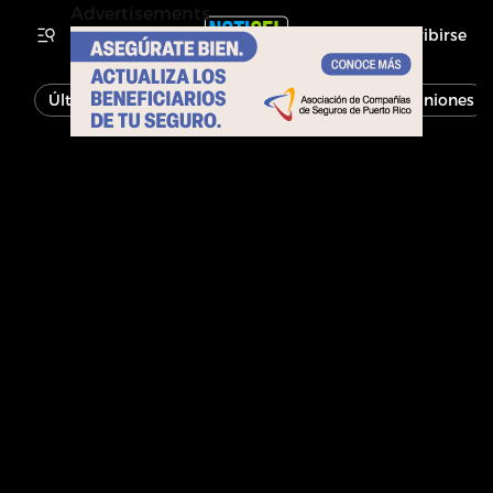
Advertisements
Inscribirse
Última Hora
Noticias
Economía
Opiniones