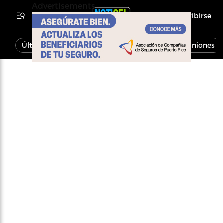
Advertisements
Inscribirse
Última Hora
Noticias
Economía
Opiniones