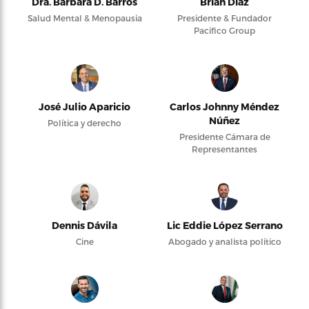
Dra. Bárbara D. Barros
Brian Díaz
Salud Mental & Menopausia
Presidente & Fundador
Pacifico Group
José Julio Aparicio
Carlos Johnny Méndez
Núñez
Política y derecho
Presidente Cámara de
Representantes
Dennis Dávila
Lic Eddie López Serrano
Cine
Abogado y analista político