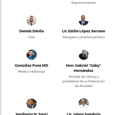
Representantes
Dennis Dávila
Lic Eddie López Serrano
Cine
Abogado y analista político
González Pons MD
Hon. Gabriel “Gaby”
Hernández
Médico radiólogo
Alcalde de Camuy y
presidente de la Federación
de Alcaldes
Heriberto N. Saurí
Lic Jaime Sanabria