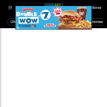
Advertisements
Inscribirse
Última Hora
Noticias
Economía
Opiniones