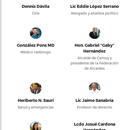
Dennis Dávila
Lic Eddie López Serrano
Cine
Abogado y analista político
González Pons MD
Hon. Gabriel “Gaby”
Hernández
Médico radiólogo
Alcalde de Camuy y
presidente de la Federación
de Alcaldes
Heriberto N. Saurí
Lic Jaime Sanabria
Salud y emergencias
Profesor de derecho
Lcdo Josué Cardona
Hernández