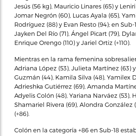
Jesús (56 kg), Mauricio Linares (65) y Lenir
Jomar Negrón (60), Lucas Ayala (65), Yami
Rodríguez (88) y Evan Resto (94); en Sub-1
Jayken Del Río (71), Ángel Picart (79), Dyl
Enrique Orengo (110) y Jariel Ortiz (+110).
Mientras en la rama femenina sobresalier
Adriana López (53), Julieta Martínez (63) 
Guzmán (44), Kamila Silva (48), Yamilex D
Adrieshka Gutiérrez (69), Amanda Martínez
Adyelis Colón (48), Yariana Narváez (53), 
Shamariel Rivera (69), Alondra González (
(+86).
Colón en la categoría +86 en Sub-18 esta