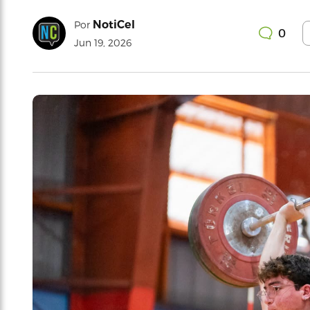
NotiCel
Por
0
Jun 19, 2026