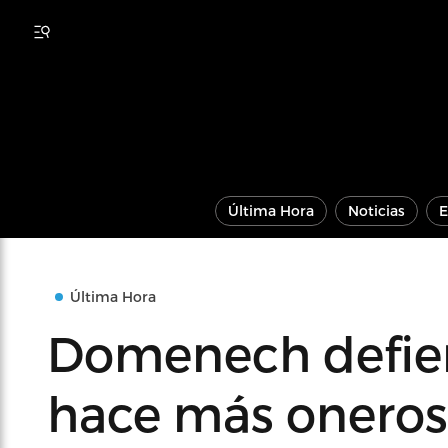
Última Hora
Noticias
E
Última Hora
Domenech defie
hace más oneroso 