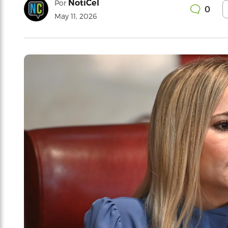
NotiCel
Por
0
May 11, 2026