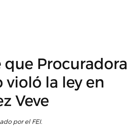
e que Procuradora
 violó la ley en
ez Veve
do por el FEI.