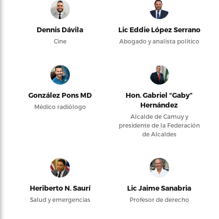
Dennis Dávila
Lic Eddie López Serrano
Cine
Abogado y analista político
González Pons MD
Hon. Gabriel “Gaby”
Hernández
Médico radiólogo
Alcalde de Camuy y
presidente de la Federación
de Alcaldes
Heriberto N. Saurí
Lic Jaime Sanabria
Salud y emergencias
Profesor de derecho