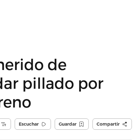
herido de
ar pillado por
reno
Escuchar
Guardar
Compartir