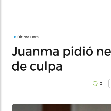
Última Hora
Juanma pidió ne
de culpa
0