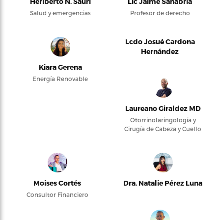
Heriberto N. Saurí
Lic Jaime Sanabria
Salud y emergencias
Profesor de derecho
Lcdo Josué Cardona
Hernández
Kiara Gerena
Energía Renovable
Laureano Giraldez MD
Otorrinolaringología y
Cirugía de Cabeza y Cuello
Moises Cortés
Dra. Natalie Pérez Luna
Consultor Financiero