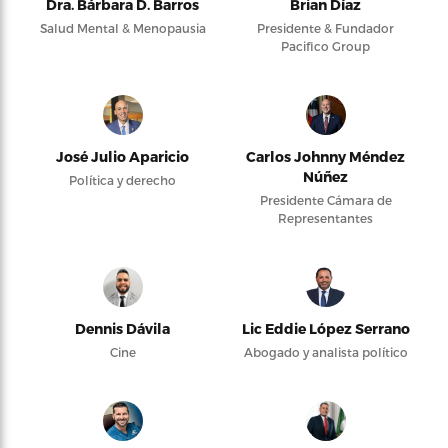
Dra. Bárbara D. Barros
Brian Díaz
Salud Mental & Menopausia
Presidente & Fundador
Pacifico Group
José Julio Aparicio
Carlos Johnny Méndez
Núñez
Política y derecho
Presidente Cámara de
Representantes
Dennis Dávila
Lic Eddie López Serrano
Cine
Abogado y analista político