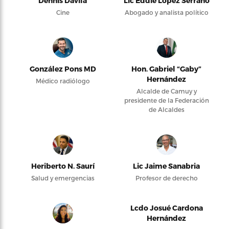
Dennis Dávila
Lic Eddie López Serrano
Cine
Abogado y analista político
González Pons MD
Hon. Gabriel “Gaby”
Hernández
Médico radiólogo
Alcalde de Camuy y
presidente de la Federación
de Alcaldes
Heriberto N. Saurí
Lic Jaime Sanabria
Salud y emergencias
Profesor de derecho
Lcdo Josué Cardona
Hernández