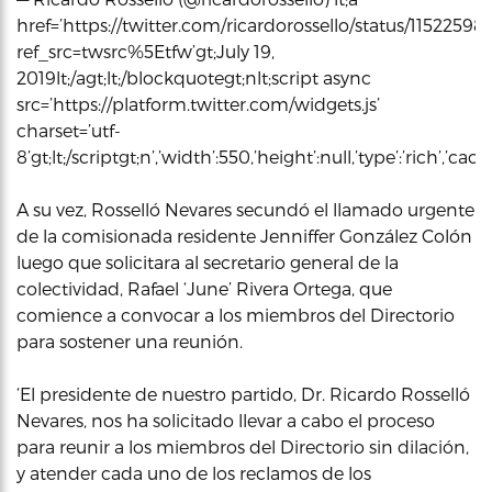
href=’https://twitter.com/ricardorossello/status/115225
ref_src=twsrc%5Etfw’gt;July 19,
2019lt;/agt;lt;/blockquotegt;nlt;script async
src=’https://platform.twitter.com/widgets.js’
charset=’utf-
8’gt;lt;/scriptgt;n’,’width’:550,’height’:null,’type’:’rich’,’c
A su vez, Rosselló Nevares secundó el llamado urgente
de la comisionada residente Jenniffer González Colón
luego que solicitara al secretario general de la
colectividad, Rafael ‘June’ Rivera Ortega, que
comience a convocar a los miembros del Directorio
para sostener una reunión.
‘El presidente de nuestro partido, Dr. Ricardo Rosselló
Nevares, nos ha solicitado llevar a cabo el proceso
para reunir a los miembros del Directorio sin dilación,
y atender cada uno de los reclamos de los