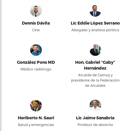
Dennis Dávila
Lic Eddie López Serrano
Cine
Abogado y analista político
González Pons MD
Hon. Gabriel “Gaby”
Hernández
Médico radiólogo
Alcalde de Camuy y
presidente de la Federación
de Alcaldes
Heriberto N. Saurí
Lic Jaime Sanabria
Salud y emergencias
Profesor de derecho