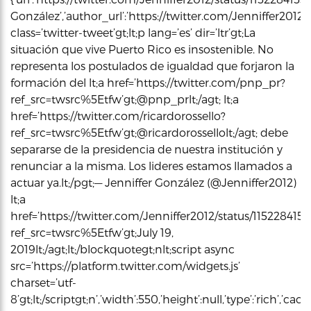
González’,’author_url’:’https://twitter.com/Jenniffer2012′,
class=’twitter-tweet’gt;lt;p lang=’es’ dir=’ltr’gt;La
situación que vive Puerto Rico es insostenible. No
representa los postulados de igualdad que forjaron la
formación del lt;a href=’https://twitter.com/pnp_pr?
ref_src=twsrc%5Etfw’gt;@pnp_prlt;/agt; lt;a
href=’https://twitter.com/ricardorossello?
ref_src=twsrc%5Etfw’gt;@ricardorossellolt;/agt; debe
separarse de la presidencia de nuestra institución y
renunciar a la misma. Los lideres estamos llamados a
actuar ya.lt;/pgt;— Jenniffer González (@Jenniffer2012)
lt;a
href=’https://twitter.com/Jenniffer2012/status/11522841
ref_src=twsrc%5Etfw’gt;July 19,
2019lt;/agt;lt;/blockquotegt;nlt;script async
src=’https://platform.twitter.com/widgets.js’
charset=’utf-
8’gt;lt;/scriptgt;n’,’width’:550,’height’:null,’type’:’rich’,’c