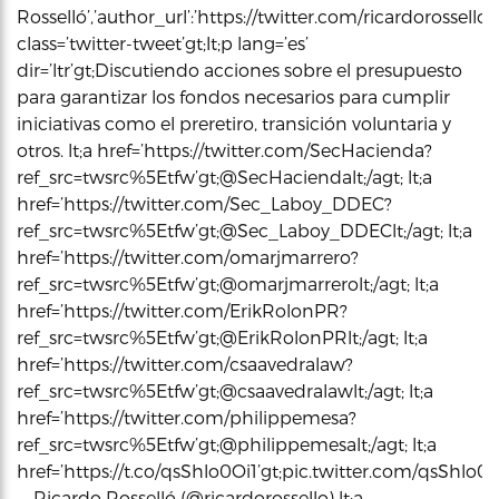
Rosselló’,’author_url’:’https://twitter.com/ricardorossello’,
class=’twitter-tweet’gt;lt;p lang=’es’
dir=’ltr’gt;Discutiendo acciones sobre el presupuesto
para garantizar los fondos necesarios para cumplir
iniciativas como el preretiro, transición voluntaria y
otros. lt;a href=’https://twitter.com/SecHacienda?
ref_src=twsrc%5Etfw’gt;@SecHaciendalt;/agt; lt;a
href=’https://twitter.com/Sec_Laboy_DDEC?
ref_src=twsrc%5Etfw’gt;@Sec_Laboy_DDEClt;/agt; lt;a
href=’https://twitter.com/omarjmarrero?
ref_src=twsrc%5Etfw’gt;@omarjmarrerolt;/agt; lt;a
href=’https://twitter.com/ErikRolonPR?
ref_src=twsrc%5Etfw’gt;@ErikRolonPRlt;/agt; lt;a
href=’https://twitter.com/csaavedralaw?
ref_src=twsrc%5Etfw’gt;@csaavedralawlt;/agt; lt;a
href=’https://twitter.com/philippemesa?
ref_src=twsrc%5Etfw’gt;@philippemesalt;/agt; lt;a
href=’https://t.co/qsShlo0Oi1’gt;pic.twitter.com/qsShlo0Oi1l
— Ricardo Rosselló (@ricardorossello) lt;a