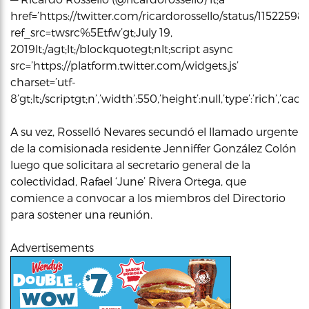
href=’https://twitter.com/ricardorossello/status/115225
ref_src=twsrc%5Etfw’gt;July 19,
2019lt;/agt;lt;/blockquotegt;nlt;script async
src=’https://platform.twitter.com/widgets.js’
charset=’utf-
8’gt;lt;/scriptgt;n’,’width’:550,’height’:null,’type’:’rich’,’c
A su vez, Rosselló Nevares secundó el llamado urgente
de la comisionada residente Jenniffer González Colón
luego que solicitara al secretario general de la
colectividad, Rafael ‘June’ Rivera Ortega, que
comience a convocar a los miembros del Directorio
para sostener una reunión.
Advertisements