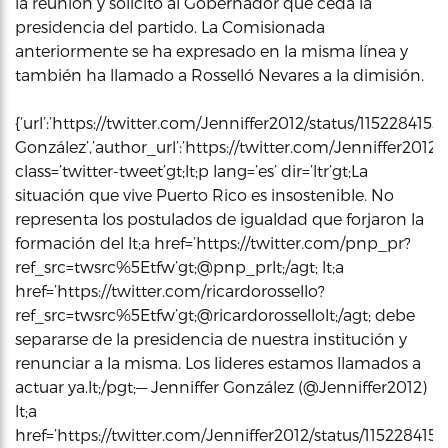
la reunión y solicitó al Gobernador que ceda la
presidencia del partido. La Comisionada
anteriormente se ha expresado en la misma línea y
también ha llamado a Rosselló Nevares a la dimisión.
{‘url’:’https://twitter.com/Jenniffer2012/status/11522841
González’,’author_url’:’https://twitter.com/Jenniffer2012′,
class=’twitter-tweet’gt;lt;p lang=’es’ dir=’ltr’gt;La
situación que vive Puerto Rico es insostenible. No
representa los postulados de igualdad que forjaron la
formación del lt;a href=’https://twitter.com/pnp_pr?
ref_src=twsrc%5Etfw’gt;@pnp_prlt;/agt; lt;a
href=’https://twitter.com/ricardorossello?
ref_src=twsrc%5Etfw’gt;@ricardorossellolt;/agt; debe
separarse de la presidencia de nuestra institución y
renunciar a la misma. Los lideres estamos llamados a
actuar ya.lt;/pgt;— Jenniffer González (@Jenniffer2012)
lt;a
href=’https://twitter.com/Jenniffer2012/status/11522841