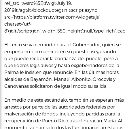
ref_src=twsrc%5Etfw’gt;July 19,
2019lt;/agt;lt;/blockquotegt;nlt;script async
src=’https://platform.twitter.com/widgets.js’
charset=’utf-
8’gt;lt;/scriptgt;n’,’width’:550,’height’:null,’type’:’rich’,’c
El cerco se va cerrando para el Gobernador, quien se
empeña en permanecer en su puesto asegurando
que puede recobrar la confianza del pueblo, pese a
que líderes legislativos y hasta exgobernadores de la
Palma le insisten que renuncie. En las últimas horas,
alcaldes de Bayamón, Manatí, Aibonito, Orocovis y
Canóvanas solicitaron de igual modo su salida.
En medio de este escándalo, también se esperan más
arrestos por parte de las autoridades federales por
malversación de fondos, incluyendo partidas para la
recuperación de Puerto Rico tras el huracán María. Al
momento, ya han sido dos las funcionarias arrestadas