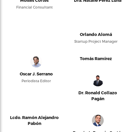
Moises Cortés
Dra. Natalie Pérez Luna
Financial Consultant
Orlando Alomá
Startup Project Manager
Tomás Ramírez
Oscar J. Serrano
Periodista Editor
Dr. Ronald Collazo
Pagán
Lcdo. Ramón Alejandro
Pabón