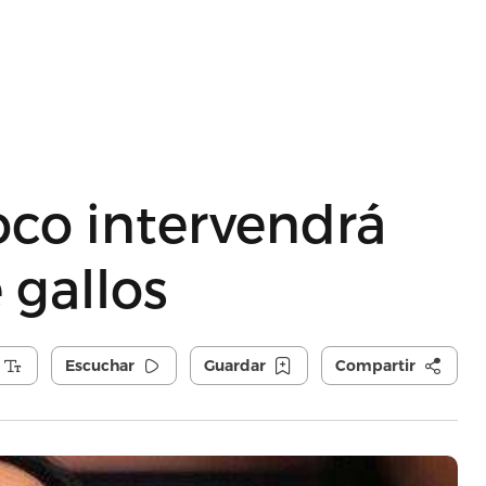
co intervendrá
 gallos
Escuchar
Guardar
Compartir