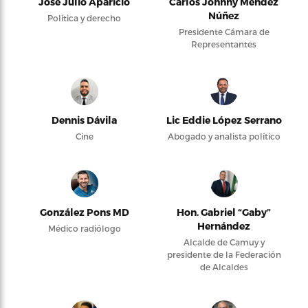
José Julio Aparicio
Carlos Johnny Méndez
Núñez
Política y derecho
Presidente Cámara de
Representantes
Dennis Dávila
Lic Eddie López Serrano
Cine
Abogado y analista político
González Pons MD
Hon. Gabriel “Gaby”
Hernández
Médico radiólogo
Alcalde de Camuy y
presidente de la Federación
de Alcaldes