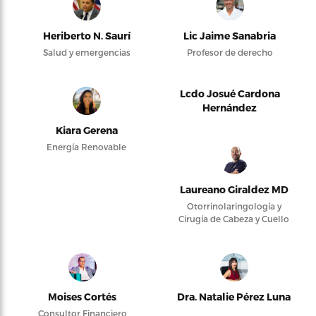
Heriberto N. Saurí
Lic Jaime Sanabria
Salud y emergencias
Profesor de derecho
Lcdo Josué Cardona
Hernández
Kiara Gerena
Energía Renovable
Laureano Giraldez MD
Otorrinolaringología y
Cirugía de Cabeza y Cuello
Moises Cortés
Dra. Natalie Pérez Luna
Consultor Financiero