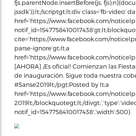
fjs.parentNode.insertBefore(js, fjs);n}(docu
jssdk’));lt;/scriptgt;lt;div class=’fb-video’ da
href=’https://www.facebook.com/noticelp
notif_id=1547758410017438’gt;lt;blockquo
cite=’https://www.facebook.com/noticelpr
parse-ignore’gt;lt;a
href=’https://www.facebook.com/noticelpr/
[AHORA] ¡Es oficial! Comienzan las Fiest
de inauguración. Sigue toda nuestra cob
#Sanse2019lt;/pgt;Posted by lt;a
href=’https://www.facebook.com/noticelpr/
2019lt;/blockquotegt;lt;/divgt;’,’type’:’vi
notif_id=1547758410017438′,’width’:500}