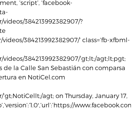
ment, ‘script’, ‘facebook-
ta-
r/videos/384213992382907/?
te
/videos/384213992382907/’ class=’fb-xfbml-
videos/384213992382907/’gt;lt;/agt;lt;pgt;
as de la Calle San Sebastián con comparsa
ertura en NotiCel.com
’gt;NotiCellt;/agt; on Thursday, January 17,
deo’,’version’:’1.0′,’url’:’https://www.facebook.