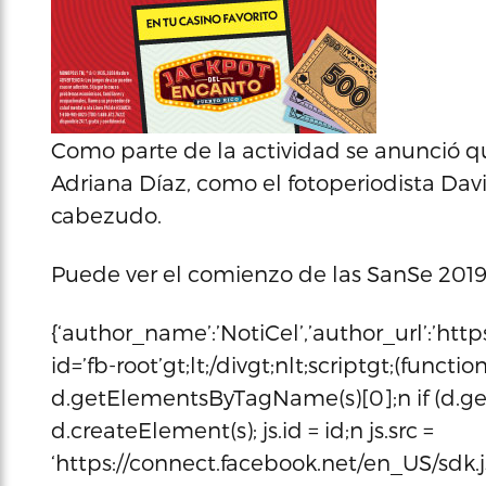
Como parte de la actividad se anunció q
Adriana Díaz, como el fotoperiodista Davi
cabezudo.
Puede ver el comienzo de las SanSe 2019
{‘author_name’:’NotiCel’,’author_url’:’htt
id=’fb-root’gt;lt;/divgt;nlt;scriptgt;(function(d
d.getElementsByTagName(s)[0];n if (d.get
d.createElement(s); js.id = id;n js.src =
‘https://connect.facebook.net/en_US/sdk.