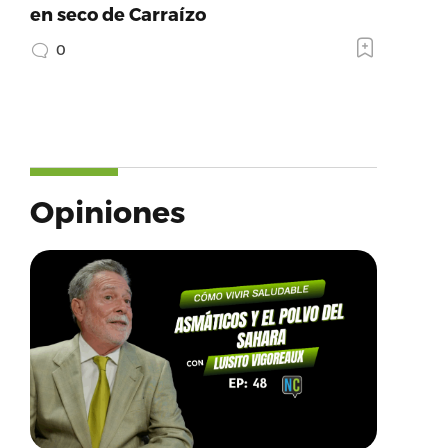
en seco de Carraízo
0
Opiniones
:’https://www.facebook.com’,’provider_name’:’Fac