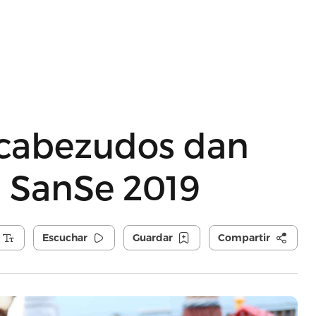
s cabezudos dan
as SanSe 2019
Escuchar
Guardar
Compartir