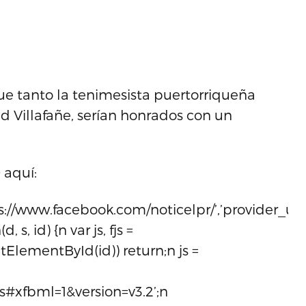
ue tanto la tenimesista puertorriqueña
d Villafañe, serían honrados con un
 aquí:
ps://www.facebook.com/noticelpr/’,’provider_url’
, s, id) {n var js, fjs =
ElementById(id)) return;n js =
js#xfbml=1&version=v3.2’;n