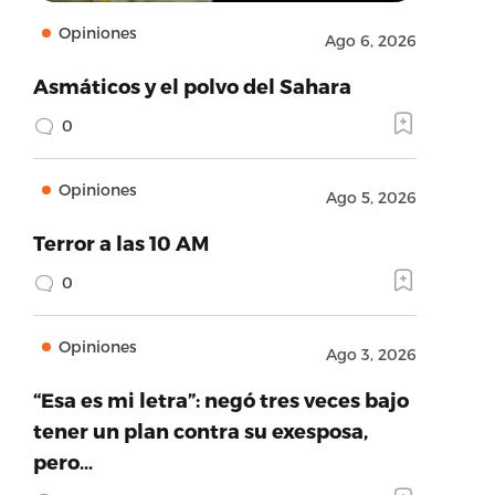
Opiniones
Ago 6, 2026
Asmáticos y el polvo del Sahara
0
Opiniones
Ago 5, 2026
Terror a las 10 AM
0
Opiniones
Ago 3, 2026
com/noticelpr/videos/384213992382907/?
“Esa es mi letra”: negó tres veces bajo
tener un plan contra su exesposa,
pero…