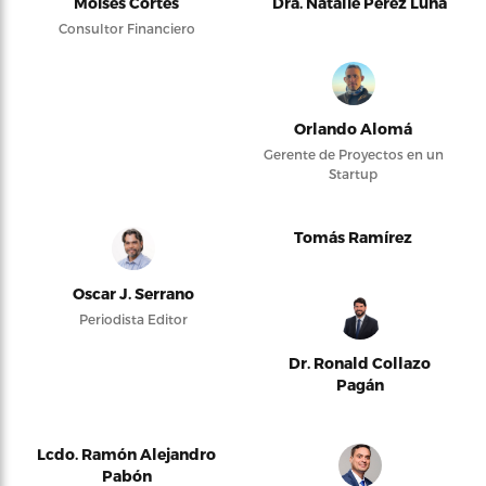
Moises Cortés
Dra. Natalie Pérez Luna
Consultor Financiero
Orlando Alomá
Gerente de Proyectos en un
Startup
Tomás Ramírez
Oscar J. Serrano
Periodista Editor
Dr. Ronald Collazo
Pagán
Lcdo. Ramón Alejandro
Pabón