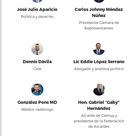
José Julio Aparicio
Carlos Johnny Méndez
Núñez
Política y derecho
Presidente Cámara de
Representantes
Dennis Dávila
Lic Eddie López Serrano
Cine
Abogado y analista político
González Pons MD
Hon. Gabriel “Gaby”
Hernández
Médico radiólogo
Alcalde de Camuy y
presidente de la Federación
de Alcaldes