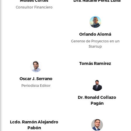
Moises Cortés
Dra. Natalie Pérez Luna
Consultor Financiero
Orlando Alomá
Gerente de Proyectos en un
Startup
Tomás Ramírez
Oscar J. Serrano
Periodista Editor
Dr. Ronald Collazo
Pagán
Lcdo. Ramón Alejandro
Pabón