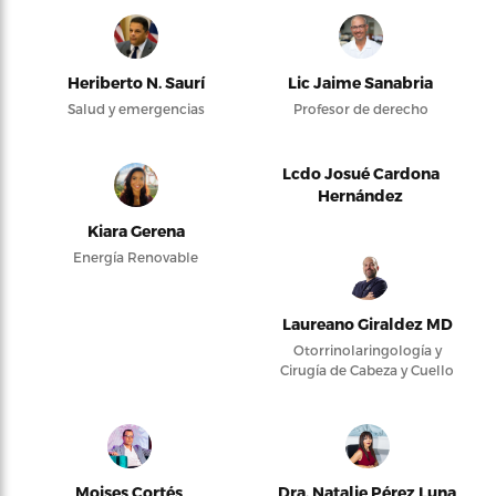
Heriberto N. Saurí
Lic Jaime Sanabria
Salud y emergencias
Profesor de derecho
Lcdo Josué Cardona
Hernández
Kiara Gerena
Energía Renovable
Laureano Giraldez MD
Otorrinolaringología y
Cirugía de Cabeza y Cuello
Moises Cortés
Dra. Natalie Pérez Luna