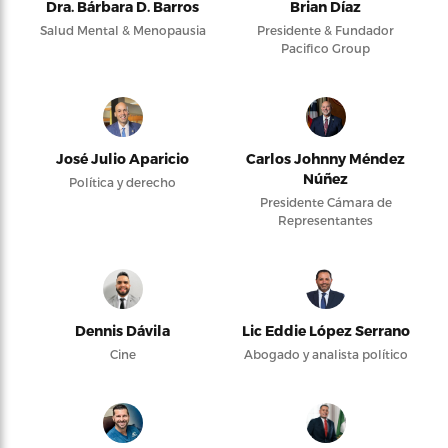
Dra. Bárbara D. Barros
Brian Díaz
Salud Mental & Menopausia
Presidente & Fundador
Pacifico Group
José Julio Aparicio
Carlos Johnny Méndez
Núñez
Política y derecho
Presidente Cámara de
Representantes
Dennis Dávila
Lic Eddie López Serrano
Cine
Abogado y analista político