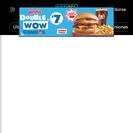
Advertisements
Inscribirse
Última Hora
Noticias
Economía
Opiniones