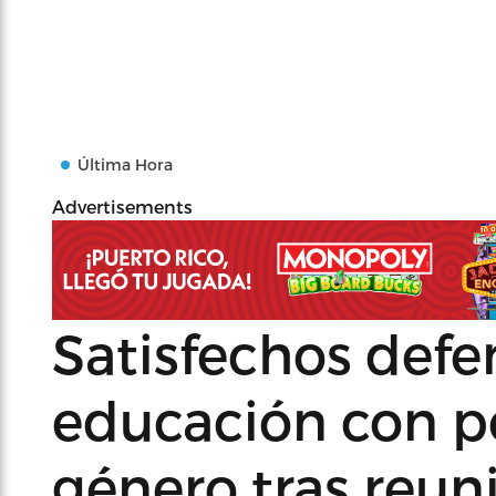
Última Hora
Advertisements
Satisfechos defe
educación con p
género tras reun