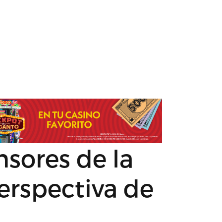
nsores de la
erspectiva de
i