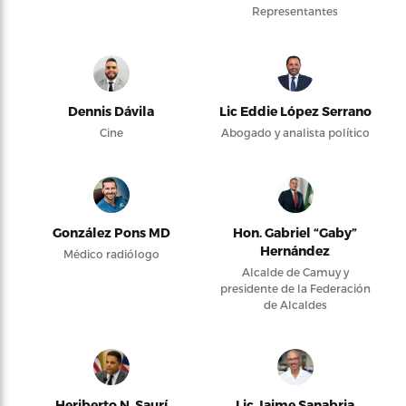
Representantes
Dennis Dávila
Lic Eddie López Serrano
Cine
Abogado y analista político
González Pons MD
Hon. Gabriel “Gaby”
Hernández
Médico radiólogo
Alcalde de Camuy y
presidente de la Federación
de Alcaldes
Heriberto N. Saurí
Lic Jaime Sanabria