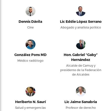
Dennis Dávila
Lic Eddie López Serrano
Cine
Abogado y analista político
González Pons MD
Hon. Gabriel “Gaby”
Hernández
Médico radiólogo
Alcalde de Camuy y
presidente de la Federación
de Alcaldes
Heriberto N. Saurí
Lic Jaime Sanabria
Salud y emergencias
Profesor de derecho