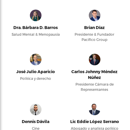
Dra. Bárbara D. Barros
Brian Díaz
Salud Mental & Menopausia
Presidente & Fundador
Pacifico Group
José Julio Aparicio
Carlos Johnny Méndez
Núñez
Política y derecho
Presidente Cámara de
Representantes
Dennis Dávila
Lic Eddie López Serrano
Cine
Abogado y analista político