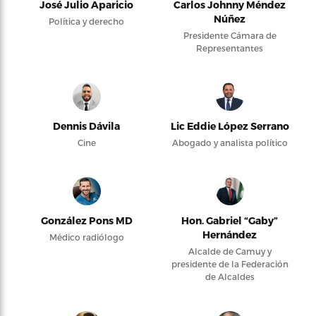
José Julio Aparicio
Carlos Johnny Méndez
Núñez
Política y derecho
Presidente Cámara de
Representantes
Dennis Dávila
Lic Eddie López Serrano
Cine
Abogado y analista político
González Pons MD
Hon. Gabriel “Gaby”
Hernández
Médico radiólogo
Alcalde de Camuy y
presidente de la Federación
de Alcaldes