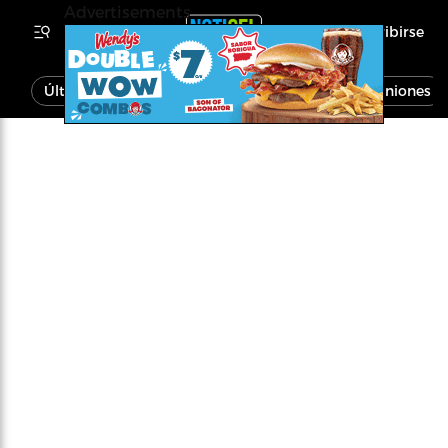
Advertisements
Inscribirse
Última Hora
Noticias
Economía
Opiniones