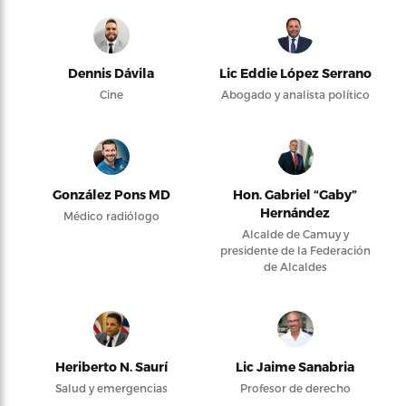
Dennis Dávila
Lic Eddie López Serrano
Cine
Abogado y analista político
González Pons MD
Hon. Gabriel “Gaby”
Hernández
Médico radiólogo
Alcalde de Camuy y
presidente de la Federación
de Alcaldes
Heriberto N. Saurí
Lic Jaime Sanabria
Salud y emergencias
Profesor de derecho