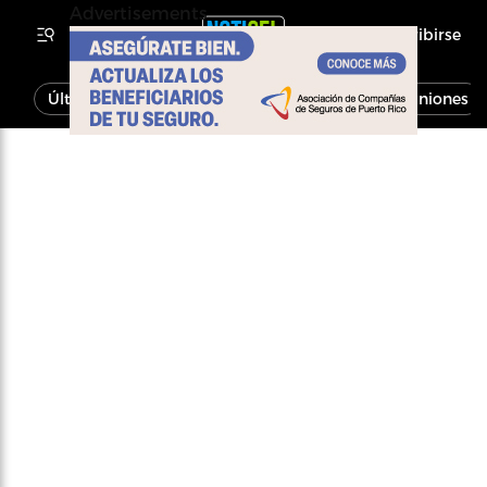
Advertisements
Inscribirse
Última Hora
Noticias
Economía
Opiniones