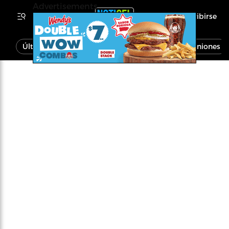
Advertisements
Inscribirse
Última Hora
Noticias
Economía
Opiniones