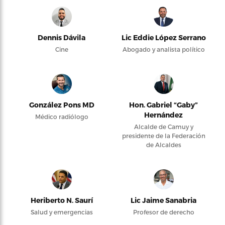
Dennis Dávila
Lic Eddie López Serrano
Cine
Abogado y analista político
González Pons MD
Hon. Gabriel “Gaby”
Hernández
Médico radiólogo
Alcalde de Camuy y
presidente de la Federación
de Alcaldes
Heriberto N. Saurí
Lic Jaime Sanabria
Salud y emergencias
Profesor de derecho