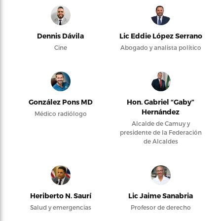
Dennis Dávila
Lic Eddie López Serrano
Cine
Abogado y analista político
González Pons MD
Hon. Gabriel “Gaby”
Hernández
Médico radiólogo
Alcalde de Camuy y
presidente de la Federación
de Alcaldes
Heriberto N. Saurí
Lic Jaime Sanabria
Salud y emergencias
Profesor de derecho