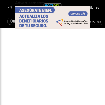
Advertisements
Inscribirse
Última Hora
Noticias
Economía
Opiniones