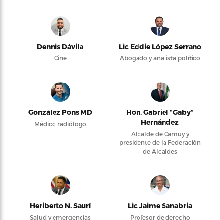
Dennis Dávila
Lic Eddie López Serrano
Cine
Abogado y analista político
González Pons MD
Hon. Gabriel “Gaby”
Hernández
Médico radiólogo
Alcalde de Camuy y
presidente de la Federación
de Alcaldes
Heriberto N. Saurí
Lic Jaime Sanabria
Salud y emergencias
Profesor de derecho