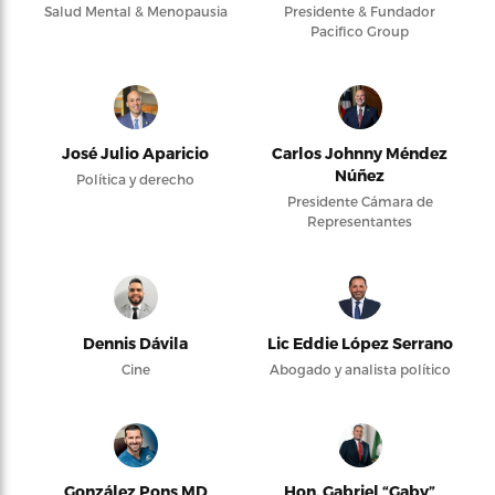
Salud Mental & Menopausia
Presidente & Fundador
Pacifico Group
José Julio Aparicio
Carlos Johnny Méndez
Núñez
Política y derecho
Presidente Cámara de
Representantes
Dennis Dávila
Lic Eddie López Serrano
Cine
Abogado y analista político
González Pons MD
Hon. Gabriel “Gaby”