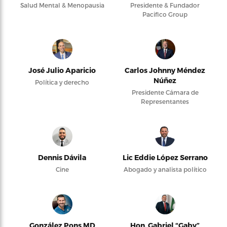
Salud Mental & Menopausia
Presidente & Fundador
Pacifico Group
José Julio Aparicio
Carlos Johnny Méndez
Núñez
Política y derecho
Presidente Cámara de
Representantes
Dennis Dávila
Lic Eddie López Serrano
Cine
Abogado y analista político
González Pons MD
Hon. Gabriel “Gaby”