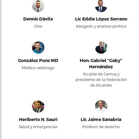
Dennis Dávila
Lic Eddie López Serrano
Cine
Abogado y analista político
González Pons MD
Hon. Gabriel “Gaby”
Hernández
Médico radiólogo
Alcalde de Camuy y
presidente de la Federación
de Alcaldes
Heriberto N. Saurí
Lic Jaime Sanabria
Salud y emergencias
Profesor de derecho