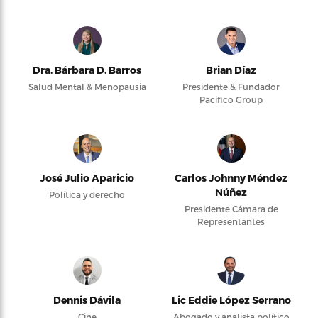
Dra. Bárbara D. Barros
Brian Díaz
Salud Mental & Menopausia
Presidente & Fundador
Pacifico Group
José Julio Aparicio
Carlos Johnny Méndez
Núñez
Política y derecho
Presidente Cámara de
Representantes
Dennis Dávila
Lic Eddie López Serrano
Cine
Abogado y analista político