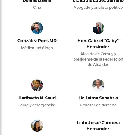
Dennis Dávila
Lic Eddie López Serrano
Cine
Abogado y analista político
González Pons MD
Hon. Gabriel “Gaby”
Hernández
Médico radiólogo
Alcalde de Camuy y
presidente de la Federación
de Alcaldes
Heriberto N. Saurí
Lic Jaime Sanabria
Salud y emergencias
Profesor de derecho
Lcdo Josué Cardona
Hernández