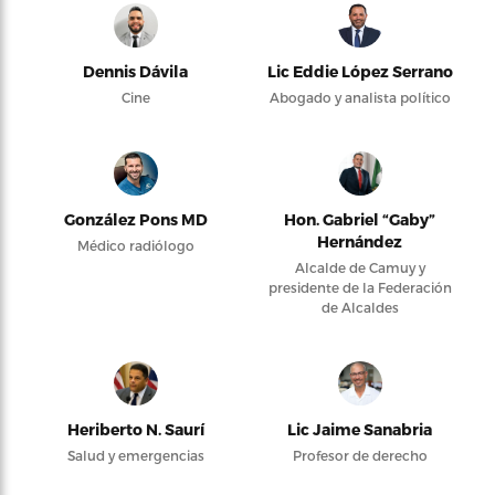
Dennis Dávila
Lic Eddie López Serrano
Cine
Abogado y analista político
González Pons MD
Hon. Gabriel “Gaby”
Hernández
Médico radiólogo
Alcalde de Camuy y
presidente de la Federación
de Alcaldes
Heriberto N. Saurí
Lic Jaime Sanabria
Salud y emergencias
Profesor de derecho