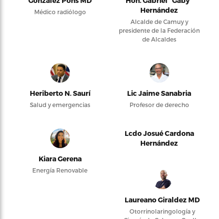
González Pons MD
Hon. Gabriel “Gaby”
Hernández
Médico radiólogo
Alcalde de Camuy y
presidente de la Federación
de Alcaldes
Heriberto N. Saurí
Lic Jaime Sanabria
Salud y emergencias
Profesor de derecho
Lcdo Josué Cardona
Hernández
Kiara Gerena
Energía Renovable
Laureano Giraldez MD
Otorrinolaringología y