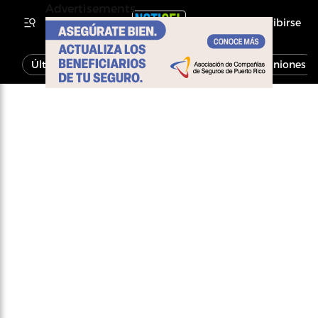
Advertisements
Inscribirse
Última Hora
Noticias
Economía
Opiniones