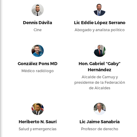
Dennis Dávila
Lic Eddie López Serrano
Cine
Abogado y analista político
González Pons MD
Hon. Gabriel “Gaby”
Hernández
Médico radiólogo
Alcalde de Camuy y
presidente de la Federación
de Alcaldes
Heriberto N. Saurí
Lic Jaime Sanabria
Salud y emergencias
Profesor de derecho