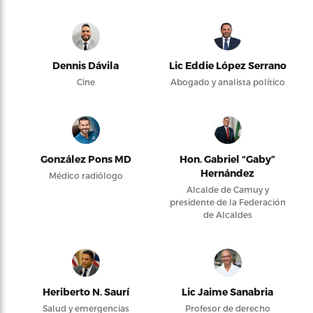
Dennis Dávila
Lic Eddie López Serrano
Cine
Abogado y analista político
González Pons MD
Hon. Gabriel “Gaby”
Hernández
Médico radiólogo
Alcalde de Camuy y
presidente de la Federación
de Alcaldes
Heriberto N. Saurí
Lic Jaime Sanabria
Salud y emergencias
Profesor de derecho