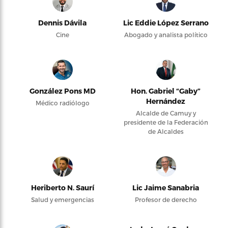
Dennis Dávila
Lic Eddie López Serrano
Cine
Abogado y analista político
González Pons MD
Hon. Gabriel “Gaby”
Hernández
Médico radiólogo
Alcalde de Camuy y
presidente de la Federación
de Alcaldes
Heriberto N. Saurí
Lic Jaime Sanabria
Salud y emergencias
Profesor de derecho