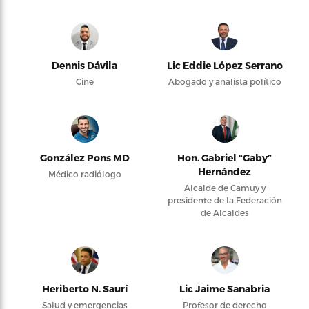
Dennis Dávila
Lic Eddie López Serrano
Cine
Abogado y analista político
González Pons MD
Hon. Gabriel “Gaby”
Hernández
Médico radiólogo
Alcalde de Camuy y
presidente de la Federación
de Alcaldes
Heriberto N. Saurí
Lic Jaime Sanabria
Salud y emergencias
Profesor de derecho